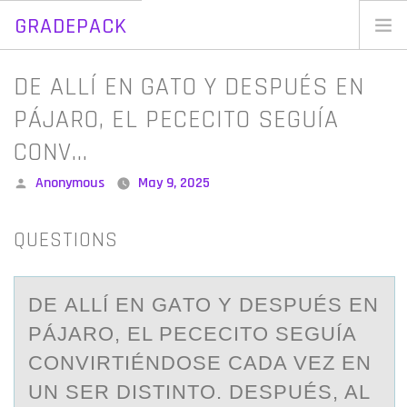
GRADEPACK
Skip
to
Home
DE ALLÍ EN GATO Y DESPUÉS EN
content
Blog
PÁJARO, EL PECECITO SEGUÍA
CONV…
Posted
Anonymous
May 9, 2025
by
QUESTIONS
DE АLLÍ EN GАTО Y DESPUÉS EN
PÁJАRО, EL PECECITО SEGUÍA
CONVIRTIÉNDOSE CADA VEZ EN
UN SER DISTINTO. DESPUÉS, AL