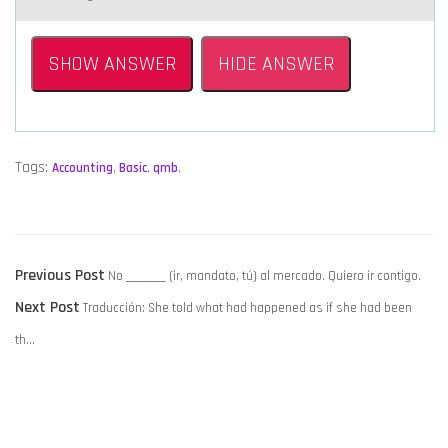
SHOW ANSWER
HIDE ANSWER
Tags:
Accounting
,
Basic
,
qmb
,
POST
Previous
Previous Post
No ________ (ir, mandato, tú) al mercado. Quiero ir contigo.
NAVIGATION
Next
post:
Next Post
Traducción: She told what had happened as if she had been
post:
th…