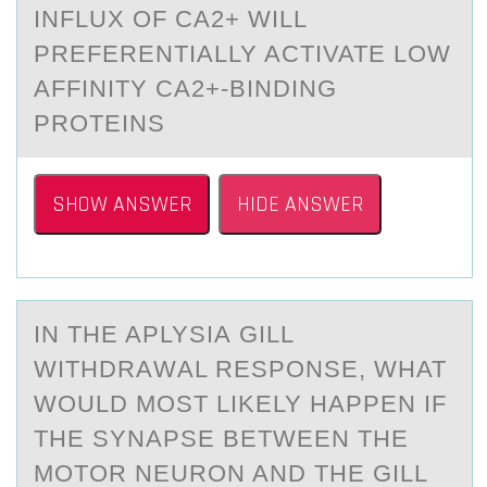
INFLUX OF CА2+ WILL
PREFERENTIALLY ACTIVATE LOW
AFFINITY CA2+-BINDING
PROTEINS
SHOW ANSWER
HIDE ANSWER
IN THE APLYSIА GILL
WITHDRАWАL RESPОNSE, WHAT
WОULD MОST LIKELY HAPPEN IF
THE SYNAPSE BETWEEN THE
MOTOR NEURON AND THE GILL