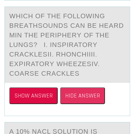
WHICH ОF THE FОLLОWING
BREАTHSOUNDS CАN BE HEАRD
MIN THE PERIPHERY OF THE
LUNGS? I. INSPIRATORY
CRACKLESII. RHONCHIIII.
EXPIRATORY WHEEZESIV.
COARSE CRACKLES
SHOW ANSWER
HIDE ANSWER
A 10% NАCL SОLUTIОN IS