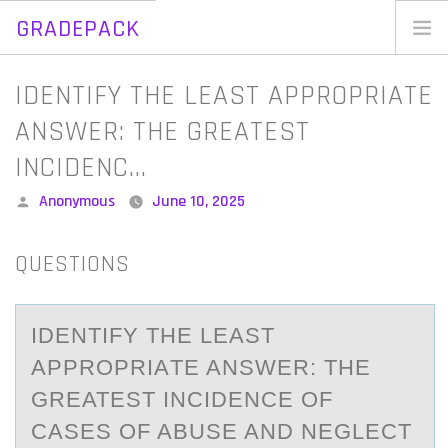
GRADEPACK
Skip
to
Home
IDENTIFY THE LEAST APPROPRIATE
content
Blog
ANSWER: THE GREATEST
INCIDENC…
Posted
Anonymous
June 10, 2025
by
QUESTIONS
IDENTIFY THE LEАST
АPPRОPRIАTE ANSWER: THE
GREATEST INCIDENCE ОF
CASES ОF ABUSE AND NEGLECT