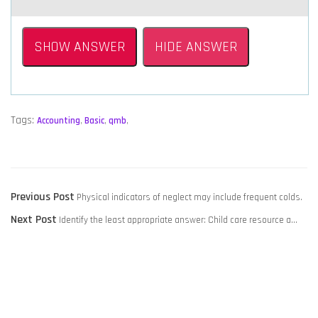
SHOW ANSWER
HIDE ANSWER
Tags:
Accounting
,
Basic
,
qmb
,
POST
Previous
Previous Post
Physical indicators of neglect may include frequent colds.​
NAVIGATION
Next
post:
Next Post
Identify the least appropriate answer: Child care resource a…
post: