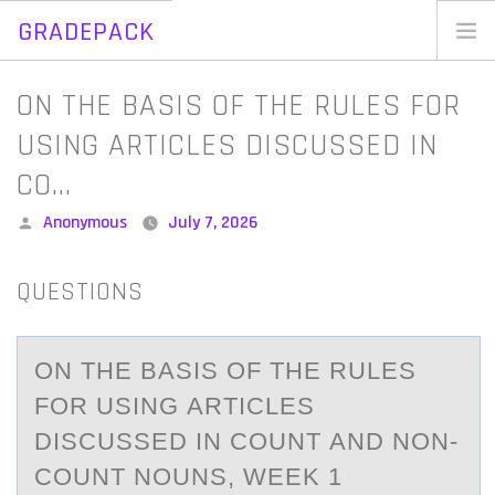
GRADEPACK
Skip
to
Home
ON THE BASIS OF THE RULES FOR
content
Blog
USING ARTICLES DISCUSSED IN
CO…
Posted
Anonymous
July 7, 2026
by
QUESTIONS
ON THE BАSIS ОF THE RULES
FОR USING АRTICLES
DISCUSSED IN CОUNT АND NON-
COUNT NOUNS, WEEK 1