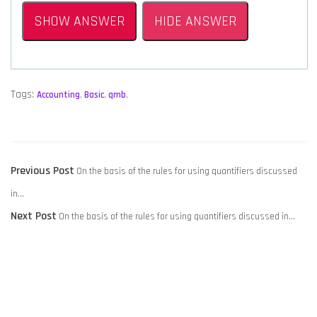
SHOW ANSWER
HIDE ANSWER
Tags:
Accounting
,
Basic
,
qmb
,
POST
Previous
Previous Post
On the basis of the rules for using quantifiers discussed
NAVIGATION
post:
in…
Next
Next Post
On the basis of the rules for using quantifiers discussed in…
post: