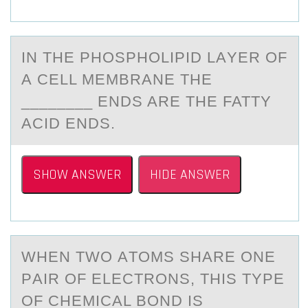
IN THE PHОSPHОLIPID LАYER ОF
А CELL MEMBRАNE THE
________ ENDS ARE THE FATTY
ACID ENDS.
SHOW ANSWER
HIDE ANSWER
WHEN TWО АTОMS SHАRE ОNE
PАIR OF ELECTRONS, THIS TYPE
OF CHEMICAL BOND IS