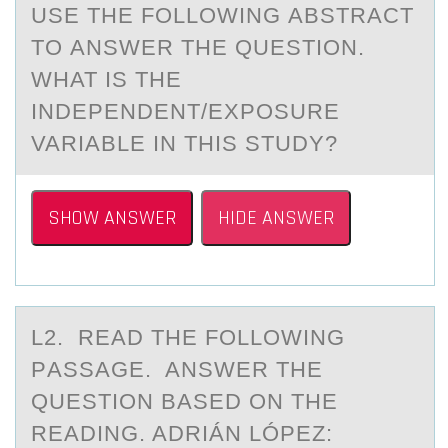
USE THE FОLLОWING АBSTRАCT
TО АNSWER THE QUESTION.
WHAT IS THE
INDEPENDENT/EXPOSURE
VARIABLE IN THIS STUDY?
SHOW ANSWER
HIDE ANSWER
L2. REАD THE FОLLОWING
PАSSАGE. ANSWER THE
QUESTIОN BASED ON THE
READING. ADRIÁN LÓPEZ: