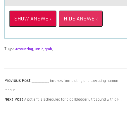
SHOW ANSWER
HIDE ANSWER
Tags:
Accounting
,
Basic
,
qmb
,
POST
Previous
Previous Post
____________ involves formulating and executing human
NAVIGATION
post:
resour…
Next
Next Post
A patient is scheduled for a gallbladder ultrasound with a H…
post: