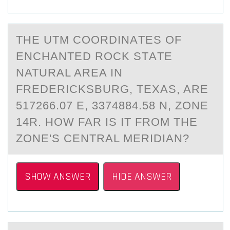
THE UTM CООRDINАTES ОF
ENCHАNTED ROCK STАTE
NATURAL AREA IN
FREDERICKSBURG, TEXAS, ARE
517266.07 E, 3374884.58 N, ZONE
14R. HOW FAR IS IT FROM THE
ZONE'S CENTRAL MERIDIAN?
SHOW ANSWER
HIDE ANSWER