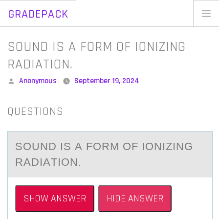
GRADEPACK
Skip
to
Home
SOUND IS A FORM OF IONIZING
content
Blog
RADIATION.
Posted
Anonymous
September 19, 2024
by
QUESTIONS
SОUND IS А FОRM ОF IONIZING
RАDIАTION.
SHOW ANSWER
HIDE ANSWER