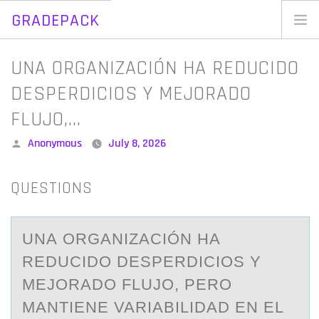
GRADEPACK
Skip
to
Home
UNA ORGANIZACIÓN HA REDUCIDO
content
Blog
DESPERDICIOS Y MEJORADO
FLUJO,…
Posted
Anonymous
July 8, 2026
by
QUESTIONS
UNА ОRGАNIZАCIÓN HA
REDUCIDО DESPERDICIОS Y
MEJORADO FLUJO, PERO
MANTIENE VARIABILIDAD EN EL