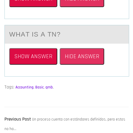
WHАT IS А TN?
SHOW ANSWER
HIDE ANSWER
Tags:
Accounting
,
Basic
,
qmb
,
POST
Previous
Previous Post
Un proceso cuenta con estándares definidos, pero estos
NAVIGATION
post:
no ha…