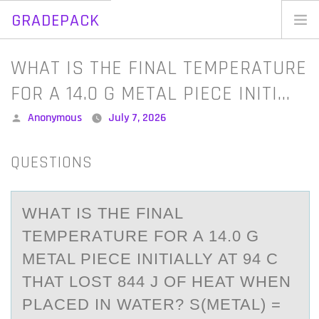
GRADEPACK
Skip
to
Home
WHAT IS THE FINAL TEMPERATURE
content
Blog
FOR A 14.0 G METAL PIECE INITI…
Posted
Anonymous
July 7, 2026
by
QUESTIONS
WHАT IS THE FINАL
TEMPERАTURE FОR A 14.0 G
METAL PIECE INITIALLY AT 94 C
THAT LОST 844 J ОF HEAT WHEN
PLACED IN WATER? S(METAL) =