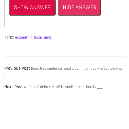
SHOW ANSWER
HIDE ANSWER
Tags:
Accounting
,
Basic
,
qmb
,
POST
Previous
Previous Post
Does this sentence need a comma? I really enjoy playing
NAVIGATION
post:
foot…
Next
Next Post
A + B –> C delta H = -35 kJ/molThis reaction is ____.
post: